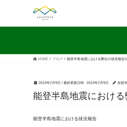
コ
ナ
ン
ビ
テ
ゲ
ン
ー
ツ
シ
へ
ョ
ス
ン
キ
に
ッ
移
HOME
ブログ
能登半島地震における弊社の状況報告3
プ
動
2024年2月9日
/ 最終更新日時 :
2024年2月9日
加賀木材
能登半島地震における
能登半島地震における状況報告