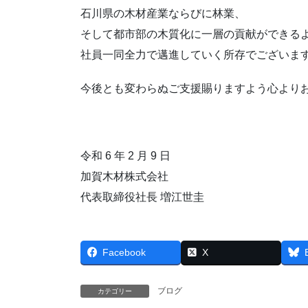
石川県の木材産業ならびに林業、
そして都市部の木質化に一層の貢献ができる
社員一同全力で邁進していく所存でございま
今後とも変わらぬご支援賜りますよう心より
令和 6 年 2 月 9 日
加賀木材株式会社
代表取締役社長 増江世圭
Facebook
X
ブログ
カテゴリー