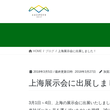
コ
ナ
ン
ビ
テ
ゲ
ン
ー
ツ
シ
へ
ョ
ス
ン
キ
に
ッ
移
HOME
ブログ
上海展示会に出展しました！
プ
動
2018年3月5日
/ 最終更新日時 :
2018年3月27日
加賀木
上海展示会に出展しま
3月1日～4日、上海の展示会に出展いたしま