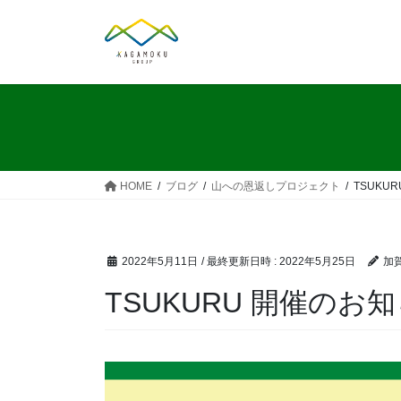
コ
ナ
ン
ビ
テ
ゲ
ン
ー
ツ
シ
へ
ョ
ス
ン
キ
に
ッ
移
HOME
ブログ
山への恩返しプロジェクト
TSUKU
プ
動
2022年5月11日
/ 最終更新日時 :
2022年5月25日
加賀
TSUKURU 開催のお